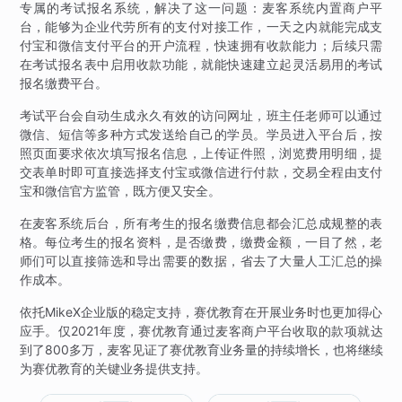
专属的考试报名系统，解决了这一问题：麦客系统内置商户平
台，能够为企业代劳所有的支付对接工作，一天之内就能完成支
付宝和微信支付平台的开户流程，快速拥有收款能力；后续只需
在考试报名表中启用收款功能，就能快速建立起灵活易用的考试
报名缴费平台。
考试平台会自动生成永久有效的访问网址，班主任老师可以通过
微信、短信等多种方式发送给自己的学员。学员进入平台后，按
照页面要求依次填写报名信息，上传证件照，浏览费用明细，提
交表单时即可直接选择支付宝或微信进行付款，交易全程由支付
宝和微信官方监管，既方便又安全。
在麦客系统后台，所有考生的报名缴费信息都会汇总成规整的表
格。每位考生的报名资料，是否缴费，缴费金额，一目了然，老
师们可以直接筛选和导出需要的数据，省去了大量人工汇总的操
作成本。
依托MikeX企业版的稳定支持，赛优教育在开展业务时也更加得心
应手。仅2021年度，赛优教育通过麦客商户平台收取的款项就达
到了800多万，麦客见证了赛优教育业务量的持续增长，也将继续
为赛优教育的关键业务提供支持。